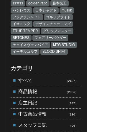
ロマロ
golden ratio
藤本技工
バシレウス
日本シャフト
muziik
フジクラシャフト
ゴルフプライド
イオミック
デザインチューニング
TRUE TEMPER
グリップマスター
BETONES
フェアリーパウダー
チェイスヴァンパイア
MTG STUDIO
イーデルゴルフ
BLOOD SHIFT
カテゴリ
すべて
（2497）
商品情報
（2036）
店主日記
（147）
中古商品情報
（130）
スタッフ日記
（96）