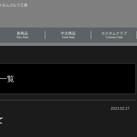
カスタムゴルフ工房
新商品
中古商品
カスタムクラブ
New Item
Used Item
Custom Club
グ一覧
2023.02.27
て