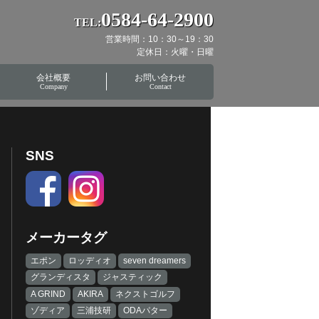
0584-64-2900
TEL:
営業時間：10：30～19：30
定休日：火曜・日曜
会社概要
お問い合わせ
Company
Contact
SNS
メーカータグ
エポン
ロッディオ
seven dreamers
グランディスタ
ジャスティック
A GRIND
AKIRA
ネクストゴルフ
ゾディア
三浦技研
ODAパター