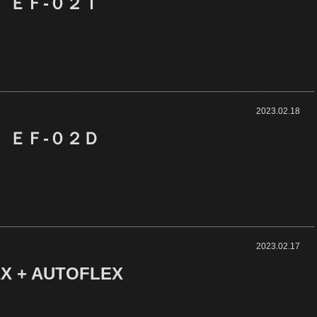
 ＥＦ-０２Ｉ
2023.02.18
 ＥＦ-０２Ｄ
2023.02.17
AX + AUTOFLEX