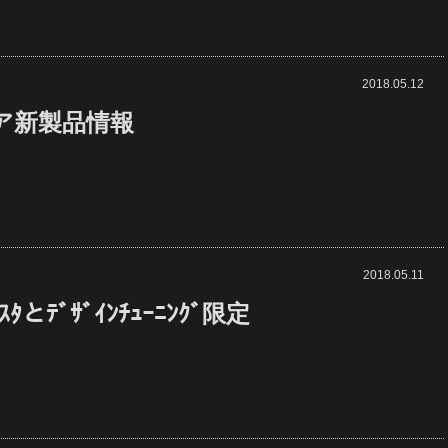
2018.05.12
ア新製品情報
2018.05.11
ｨｽﾀとﾃﾞｻﾞｲﾝﾁｭｰﾆﾝｸﾞ限定