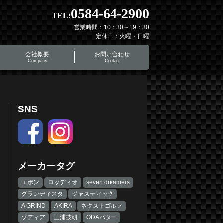
0584-64-2900
TEL:
営業時間：10：30～19：30
定休日：火曜・日曜
会社概要
お問い合わせ
Company
Contact
SNS
メーカータグ
エポン
ロッディオ
seven dreamers
グランディスタ
ジャスティック
A GRIND
AKIRA
ネクストゴルフ
ゾディア
三浦技研
ODAパター