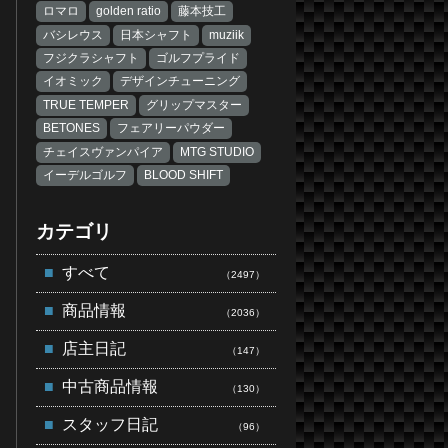
ロマロ
golden ratio
藤本技工
バシレウス
日本シャフト
muziik
フジクラシャフト
ゴルフプライド
イオミック
デザインチューニング
TRUE TEMPER
グリップマスター
BETONES
フェアリーパウダー
チェイスヴァンパイア
MTG STUDIO
イーデルゴルフ
BLOOD SHIFT
カテゴリ
すべて
（2497）
商品情報
（2036）
店主日記
（147）
中古商品情報
（130）
スタッフ日記
（96）