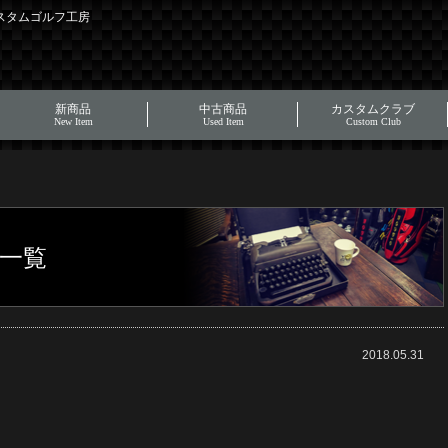
カスタムゴルフ工房
新商品
中古商品
カスタムクラブ
New Item
Used Item
Custom Club
グ一覧
2018.05.31