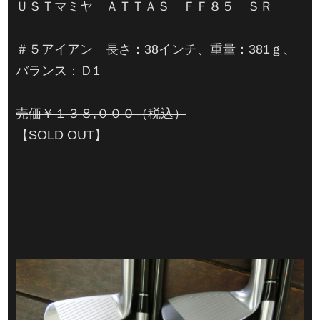
ＵＳＴマミヤ ＡＴＴＡＳ ＦＦ８５ ＳＲ
＃５アイアン 長さ：38インチ、重量：381ｇ、
バランス：Ｄ1
売価￥１３８,０００（税込）
【SOLD OUT】