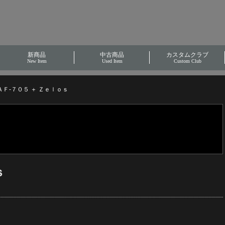
新商品
中古商品
カスタムクラブ
New Item
Used Item
Custom Club
ＡＦ-７０５ ＋ Ｚｅｌｏｓ
ｓ