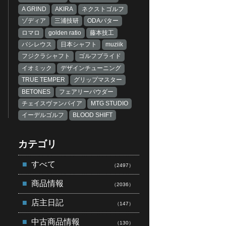
A GRIND
AKIRA
ネクストゴルフ
ゾディア
三浦技研
ODAパター
ロマロ
golden ratio
藤本技工
バシレウス
日本シャフト
muziik
フジクラシャフト
ゴルフプライド
イオミック
デザインチューニング
TRUE TEMPER
グリップマスター
BETONES
フェアリーパウダー
チェイスヴァンパイア
MTG STUDIO
イーデルゴルフ
BLOOD SHIFT
カテゴリ
すべて
（2497）
商品情報
（2036）
店主日記
（147）
中古商品情報
（130）